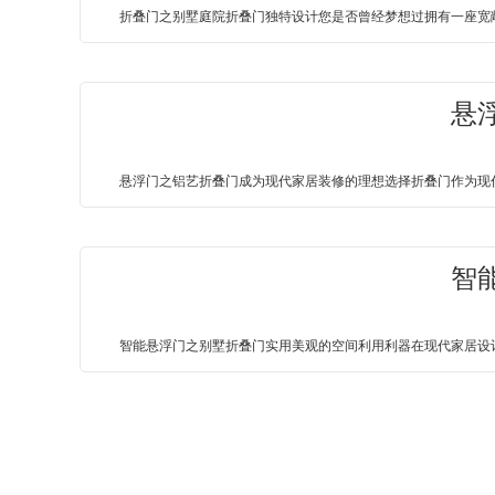
折叠门之别墅庭院折叠门独特设计您是否曾经梦想过拥有一座宽敞
悬
悬浮门之铝艺折叠门成为现代家居装修的理想选择折叠门作为现代
智
智能悬浮门之别墅折叠门实用美观的空间利用利器在现代家居设计