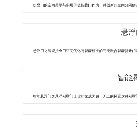
折叠门的空间美学与实用价值折叠门作为一种创新的空间分隔解决
悬浮
悬浮门之智能折叠门空间优化与智能科技的完美融合智能折叠门是
智能
智能悬浮门之悬浮别墅门让你的家成为独一无二的风景这种别墅门