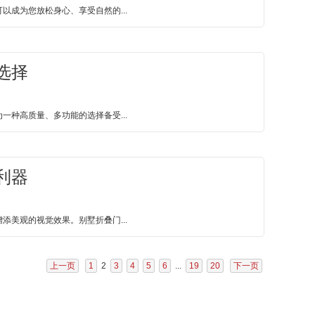
成为您放松身心、享受自然的...
选择
种高质量、多功能的选择备受...
利器
美观的视觉效果。别墅折叠门...
上一页
1
2
3
4
5
6
...
19
20
下一页