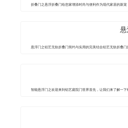
折叠门之悬浮折叠门给您家增添时尚与便利作为现代家居的新宠，
悬
悬浮门之铝艺无轨折叠门简约与实用的完美结合铝艺无轨折叠门的
智能悬浮门之欢迎来到铝艺庭院门世界首先，让我们来了解一下铝