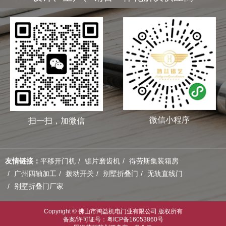
微信小程序
扫一扫，加微信
友情链接：
平移开门机
锯片磨齿机
得劳斯集装箱房
广州四轴加工
拨动开关
别墅折叠门
无轨直线门
别墅折叠门厂家
Copyright © 佛山市鸿益机电门业有限公司 版权所有
备案/许可证号：粤ICP备16053860号