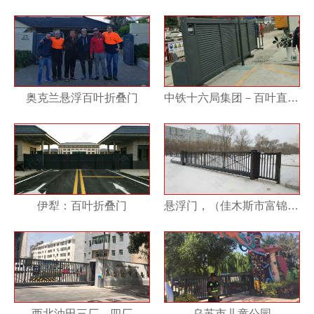
奥克兰悬浮百叶折叠门
中铁十六局集团－百叶直线门案例
伊犁：百叶折叠门
悬浮门，（佳木斯市富锦市迎宾路）建三江第一高级中学
西北油田三厂，四厂
乌苏市儿童公园