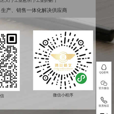
铝艺大门·工业悬浮门·工业折叠门
、生产、销售一体化解决供应商
客服QQ
QQ咨询
座机：
0757-86407114
官方微信
QQ咨询
微信小程序
信
添加微信
手机：
13621479806
官方微信
联系电话