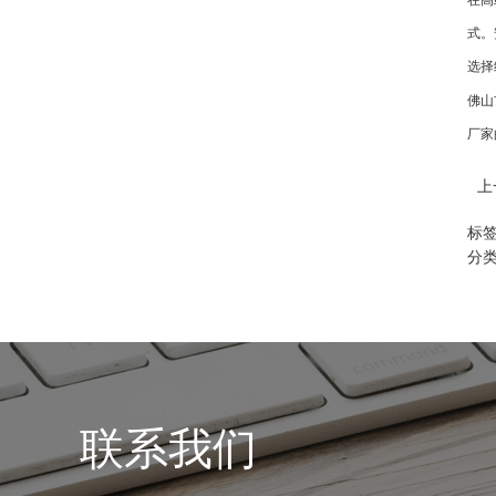
在高
式。
选择
佛山
厂家
上
标
分
联系我们