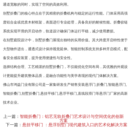
通道宽敞的同时，实现了空间的高效利用。
别墅折叠门的核心特点在于其精密的折叠机构与稳定的运行性能。门体采用高强
度铝合金或优质木材框架，表面进行专业处理，具备良好的耐候性能。折叠铰链
系统实现平滑的开启动作，轨道设计确保门体运行平稳，减少使用磨损。
在别墅庭院设计中，别墅折叠门展现出独特的实用价值。其大跨度开启特性便于
大型物件进出，通透式设计保持视觉延伸。智能控制系统支持多种开启模式，配
备安全感应装置，提升使用便捷性与安全性。
选择结构合理、工艺精湛的别墅折叠门，不仅能优化空间布局，其优雅的外观设
计更能提升建筑整体品质，是融合功能性与美学表现的现代门体解决方案。
佛山市鸿益门业有限公司是一家集研发生产销售安装悬浮门,折叠门,智能悬浮门,
智能折叠门,别墅折叠门,悬挂平移门,悬浮平移门,直线段滑门等悬浮门厂家的高新
技术企业。
上一篇：
智能折叠门：铝艺无轨折叠门艺术设计与空间优化的创新
方案
下一篇：
悬挂平移门 ：悬浮别墅门现代建筑入口的艺术化解决方案