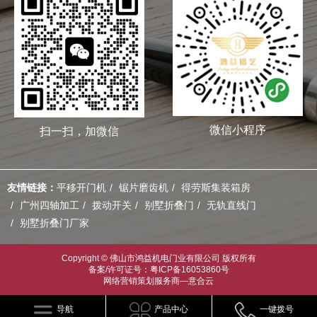
微信小程序
扫一扫，加微信
友情链接：
平移开门机
锯片磨齿机
得劳斯集装箱房
广州四轴加工
拨动开关
别墅折叠门
无轨直线门
别墅折叠门厂家
Copyright © 佛山市鸿益机电门业有限公司 版权所有
备案/许可证号：粤ICP备16053860号
网络营销策划服务商—意合云
导航
产品中心
一键拨号