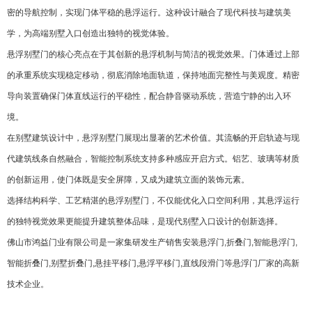
密的导航控制，实现门体平稳的悬浮运行。这种设计融合了现代科技与建筑美
学，为高端别墅入口创造出独特的视觉体验。
悬浮别墅门的核心亮点在于其创新的悬浮机制与简洁的视觉效果。门体通过上部
的承重系统实现稳定移动，彻底消除地面轨道，保持地面完整性与美观度。精密
导向装置确保门体直线运行的平稳性，配合静音驱动系统，营造宁静的出入环
境。
在别墅建筑设计中，悬浮别墅门展现出显著的艺术价值。其流畅的开启轨迹与现
代建筑线条自然融合，智能控制系统支持多种感应开启方式。铝艺、玻璃等材质
的创新运用，使门体既是安全屏障，又成为建筑立面的装饰元素。
选择结构科学、工艺精湛的悬浮别墅门，不仅能优化入口空间利用，其悬浮运行
的独特视觉效果更能提升建筑整体品味，是现代别墅入口设计的创新选择。
佛山市鸿益门业有限公司是一家集研发生产销售安装悬浮门,折叠门,智能悬浮门,
智能折叠门,别墅折叠门,
悬挂平移门
,悬浮平移门,直线段滑门等悬浮门厂家的高新
技术企业。