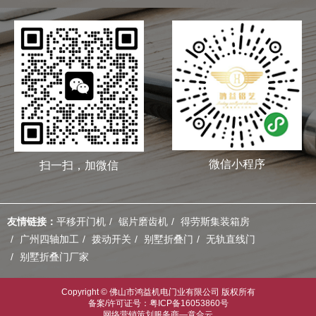
微信小程序
扫一扫，加微信
友情链接：
平移开门机
锯片磨齿机
得劳斯集装箱房
广州四轴加工
拨动开关
别墅折叠门
无轨直线门
别墅折叠门厂家
Copyright © 佛山市鸿益机电门业有限公司 版权所有
备案/许可证号：粤ICP备16053860号
网络营销策划服务商—意合云