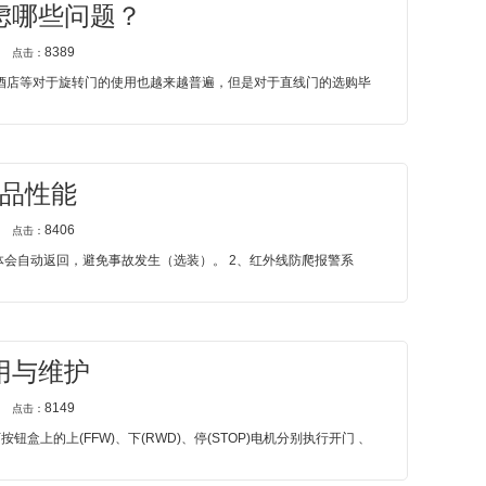
虑哪些问题？
8389
点击：
，酒店等对于旋转门的使用也越来越普遍，但是对于直线门的选购毕
品性能
8406
点击：
门体会自动返回，避免事故发生（选装）。 2、红外线防爬报警系
用与维护
8149
点击：
上的上(FFW)、下(RWD)、停(STOP)电机分别执行开门 、