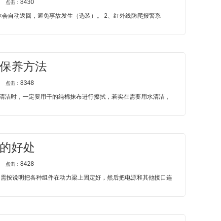
8430
点击：
门体会自动返回，避免事故发生（选装）。 2、红外线防爬报警系
保养方法
8348
点击：
常清洁时，一定要用干的纯棉抹布进行擦拭，若实在需要用水清洁，
的好处
8428
点击：
。只需按说明把各种组件在动力梁上固定好，然后把电源和其他接口连