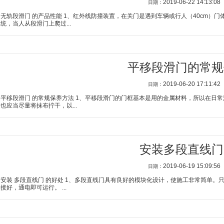
2019-06-22 14:13:08
日期：
无轨段滑门 的产品性能 1、红外线防撞装置，在关门是遇到车辆或行人（40cm）
统，当人从段滑门上爬过...
平移段滑门的常规
2019-06-20 17:11:42
日期：
平移段滑门 的常规保养方法 1、平移段滑门的门框基本是用的金属材料，所以在日
也应当尽量将抹布拧干，以...
安装多段直线门
2019-06-19 15:09:56
日期：
安装 多段直线门 的好处 1、多段直线门具有良好的模块化设计，使施工非常简单
接好，通电即可运行。 ...