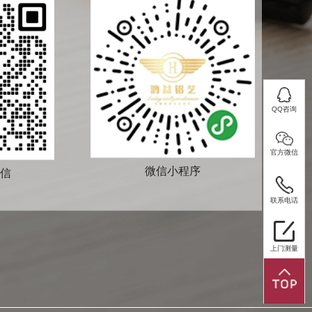
客服QQ
QQ咨询
座机：
0757-86407114
官方微信
QQ咨询
微信小程序
信
添加微信
手机：
13621479806
官方微信
联系电话
联系电话
上门测量
上门测量
微信小程序