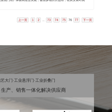
轨直线门用户体验高造型美观，被很多场所所选用，在其安装时我
上一页
1
2
...
73
74
75
76
77
下一页
铝艺大门·工业悬浮门·工业折叠门
、生产、销售一体化解决供应商