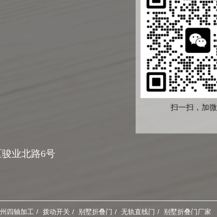
扫一扫，加微
骏业北路6号
州四轴加工
拨动开关
别墅折叠门
无轨直线门
别墅折叠门厂家