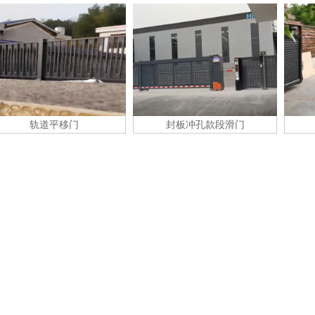
轨道平移门
封板冲孔款段滑门