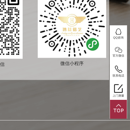
客服QQ
QQ咨询
座机：
0757-86407114
官方微信
QQ咨询
微信小程序
信
添加微信
手机：
13621479806
官方微信
联系电话
联系电话
上门测量
上门测量
微信小程序